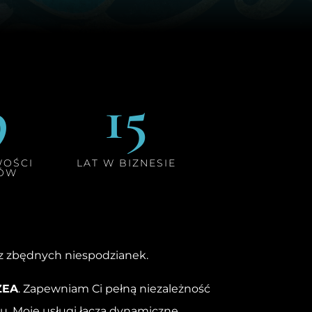
9
15
OŚCI
LAT W BIZNESIE
TÓW
ez zbędnych niespodz
ianek.
ZEA
. Zapewniam Ci pełną niezależność
u. Moje usługi łączą dynamiczne