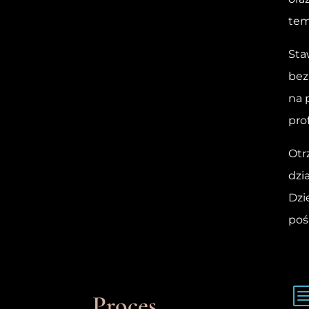
tem
Sta
bez
na 
pro
Otr
dzi
Dzi
poś
Proces