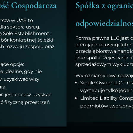
ość Gospodarcza
Spółka z ograni
rcza w UAE to
odpowiedzialno
la sektora usług.
 Sole Establishment i
Forma prawna LLC jest 
ór konkretnej ścieżki
oferującego usługi lub h
h rozwoju zespołu oraz
przedsiębiorstwa hand
jako spółki. Rejestracja 
ące opcje:
sprzedażowym wyklucza
e idealne, gdy nie
Wyróżniamy dwa rodzaje 
, uzyskiwać wizy
Single Owner LLC – roz
ra.
występuje tylko jeden
, jeśli chcesz uzyskać
Limited Liability Com
ać fizyczną przestrzeń
podmiotów tworzonych