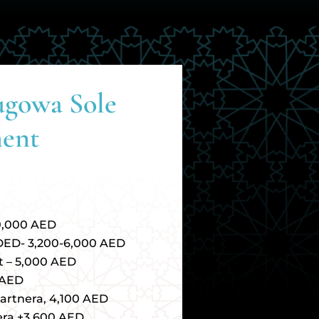
ugowa Sole
ment
10,000 AED
DED- 3,200-6,000 AED
t – 5,000 AED
 AED
artnera, 4,100 AED
era +3,600 AED