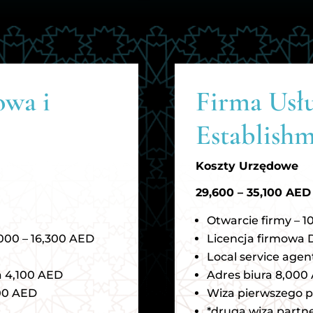
owa i
Firma Usł
Establish
Koszty Urzędowe
29,600 – 35,100 AED
Otwarcie firmy – 
000 – 16,300 AED
Licencja firmowa 
Local service agen
a 4,100 AED
Adres biura 8,000
600 AED
Wiza pierwszego p
*druga wiza partn