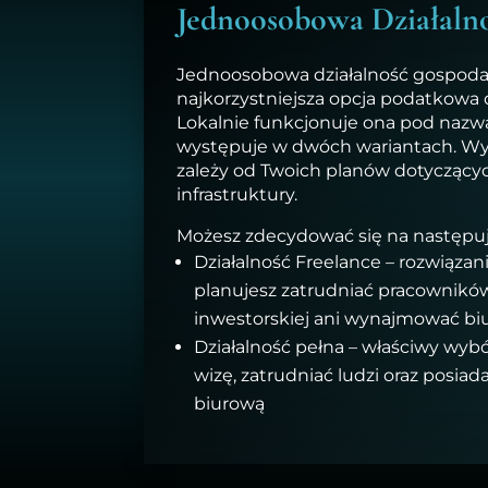
Jednoosobowa Działaln
Jednoosobowa działalność gospoda
najkorzystniejsza opcja podatkowa d
Lokalnie funkcjonuje ona pod nazwą
występuje w dwóch wariantach. Wyb
zależy od Twoich planów dotyczącyc
infrastruktury.
Możesz zdecydować się na następuj
Działalność Freelance – rozwiązani
planujesz zatrudniać pracowników
inwestorskiej ani wynajmować biu
Działalność pełna – właściwy wybór
wizę, zatrudniać ludzi oraz posiad
biurową