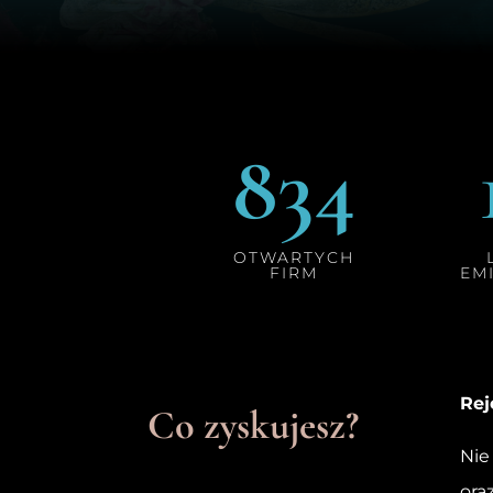
834
OTWARTYCH
FIRM
EM
Rej
Co zyskujesz?
Nie
ora