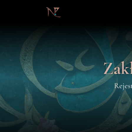
Zak
Rejes