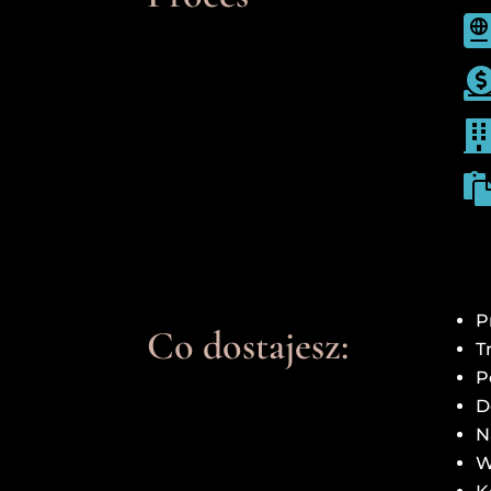
P
Co dostajesz:
T
P
D
N
W