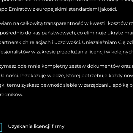
po Emiratów z europejskimi standardami jakości.
wiam na całkowitą transparentność w kwestii kosztów r
pośrednio do kas państwowych, co eliminuje ukryte ma
partnerskich relacjach i uczciwości. Uniezależniam Cię 
fesjonalistów w zakresie przedłużania licencji w kolejnych
zymasz ode mnie kompletny zestaw dokumentów oraz n
ałalności. Przekazuję wiedzę, której potrzebuje każdy no
ęki temu zyskasz pewność siebie w zarządzaniu spółką be
redników.
b
Uzyskanie licencji firmy