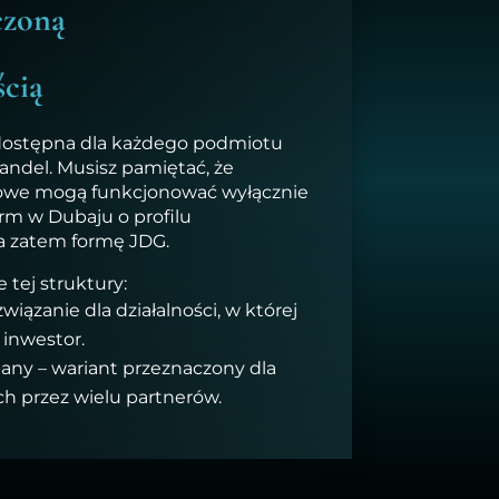
czoną
ścią
dostępna dla każdego podmiotu
andel. Musisz pamiętać, że
lowe mogą funkcjonować wyłącznie
firm w Dubaju o profilu
 zatem formę JDG.
tej struktury:
wiązanie dla działalności, w której
 inwestor.
pany – wariant przeznaczony dla
 przez wielu partnerów.