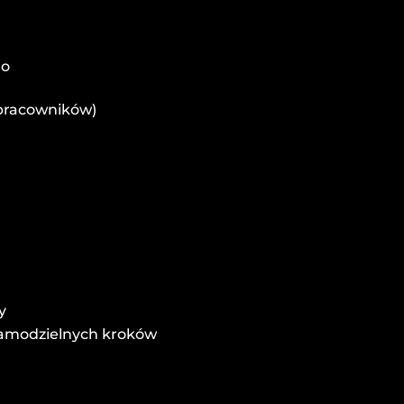
go
 pracowników)
y
samodzielnych kroków