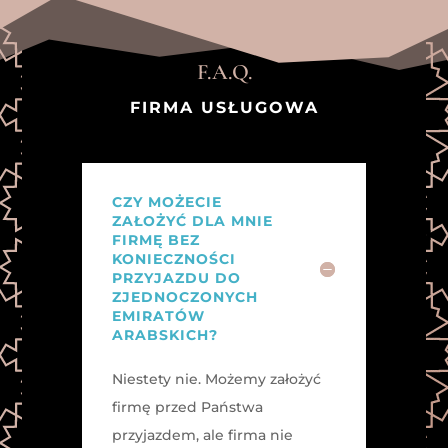
F.A.Q.
FIRMA USŁUGOWA
CZY MOŻECIE
ZAŁOŻYĆ DLA MNIE
FIRMĘ BEZ
KONIECZNOŚCI
PRZYJAZDU DO
ZJEDNOCZONYCH
EMIRATÓW
ARABSKICH?
Niestety nie. Możemy założyć
firmę przed Państwa
przyjazdem, ale firma nie