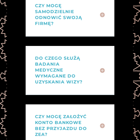
CZY MOGĘ
SAMODZIELNIE
ODNOWIĆ SWOJĄ
FIRMĘ?
DO CZEGO SŁUŻĄ
BADANIA
MEDYCZNE
WYMAGANE DO
UZYSKANIA WIZY?
CZY MOGĘ ZAŁOŻYĆ
KONTO BANKOWE
BEZ PRZYJAZDU DO
ZEA?