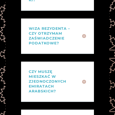
KI?
WIZA REZYDENTA –
CZY OTRZYMAM
ZAŚWIADCZENIE
PODATKOWE?
CZY MUSZĘ
MIESZKAĆ W
ZJEDNOCZONYCH
EMIRATACH
ARABSKICH?