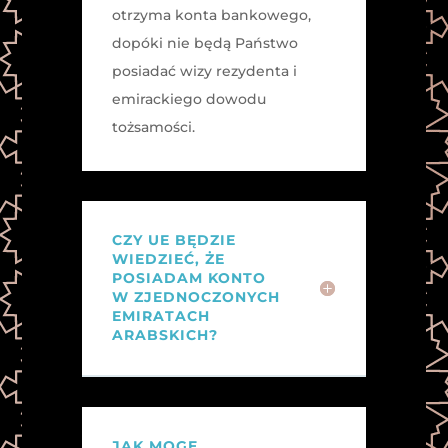
otrzyma konta bankowego,
dopóki nie będą Państwo
posiadać wizy rezydenta i
emirackiego dowodu
tożsamości.
CZY UE BĘDZIE
WIEDZIEĆ, ŻE
POSIADAM KONTO
W ZJEDNOCZONYCH
EMIRATACH
ARABSKICH?
JAK MOGĘ