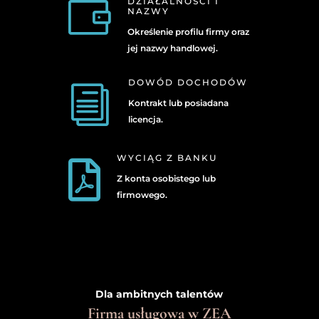

DZIAŁALNOŚCI I
NAZWY
Określenie profilu firmy oraz
jej nazwy handlowej.
DOWÓD DOCHODÓW
i
Kontrakt lub posiadana
licencja.
WYCIĄG Z BANKU

Z konta osobistego lub
firmowego.
Dla ambitnych talentów
Firma usługowa w ZEA