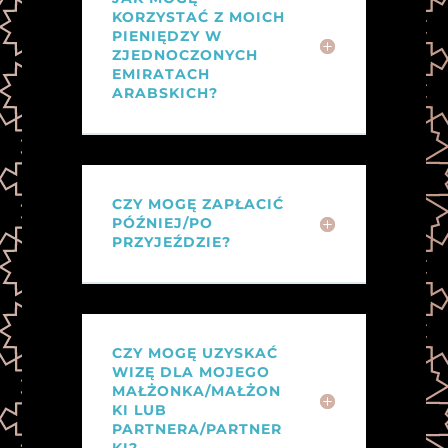
KORZYSTAĆ Z MOICH
PIENIĘDZY W
ZJEDNOCZONYCH
EMIRATACH
ARABSKICH?
CZY MOGĘ ZAPŁACIĆ
PÓŹNIEJ/PO
PRZYJEŹDZIE?
CZY MOGĘ UZYSKAĆ
WIZĘ DLA MOJEGO
MAŁŻONKA/MAŁŻON
KI LUB
PARTNERA/PARTNER