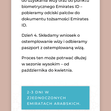
do uzyskania wizy oraz do punktu
biometrycznego Emirates ID –
pobieramy odciski palców do
dokumentu tożsamości Emirates
ID.
Dzień 4. Składamy wniosek o
ostemplowanie wizy i odbieramy
paszport z ostemplowaną wizą.
Proces ten może potrwać dłużej
w sezonie wysokim – od
października do kwietnia.
2-3 DNI W
ZJEDNOCZONYCH
EMIRATACH ARABSKICH.