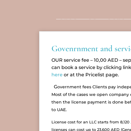
Govenrnment and servic
OUR service fee – 10,00 AED
– se
can book a service by clicking lin
here
or at the Pricelist page.
G
overnment fees Clients pay indep
Most of the cases we open company 
then the license payment is done bef
to UAE.
License cost for an LLC starts from 8,1
licenses can cost up to 23,600 AED (Gene