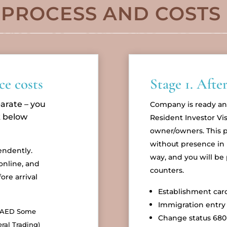
PROCESS AND COSTS
e costs
Stage 1. Aft
parate – you
Company is ready an
k below
Resident Investor Vi
owner/owners. This 
without presence in U
endently.
way, and you will be 
online, and
counters.
ore arrival
Establishment car
Immigration entry 
20 AED Some
Change status 68
ral Trading)