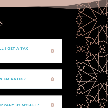
s
LL I GET A TAX
IN EMIRATES?
OMPANY BY MYSELF?