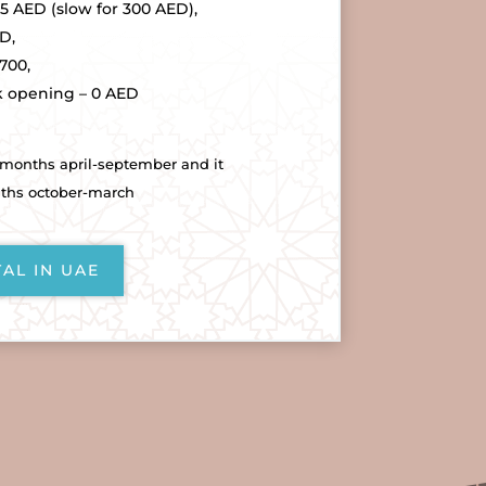
55 AED (slow for 300 AED),
D,
700,
 opening – 0 AED
 months april-september and it
nths october-march
TAL IN UAE