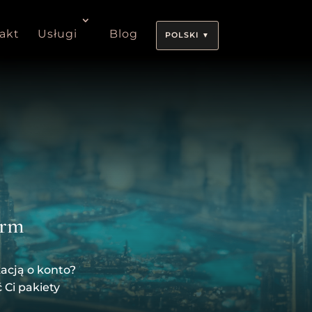
akt
Usługi
Blog
POLSKI
irm
kacją o konto?
Ci pakiety