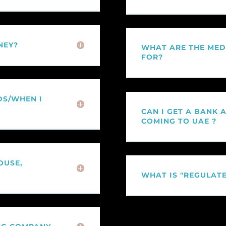
NEY?
WHAT ARE THE MEDI
FOR?
DS/WHEN I
CAN I GET A BANK
COMING TO UAE ?
OUSE,
WHAT IS "REGULATE