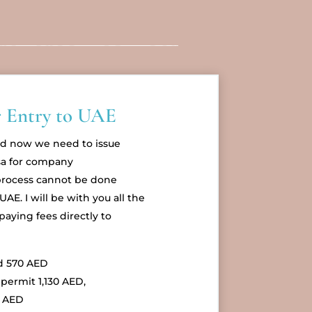
er Entry to UAE
d now we need to issue
sa for company
process cannot be done
AE. I will be with you all the
paying fees directly to
d 570 AED
permit 1,130 AED,
0 AED