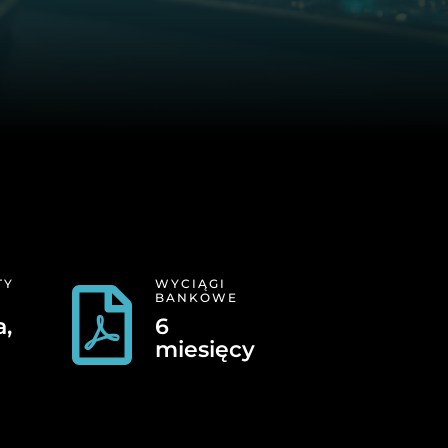
TY
WYCIĄGI

BANKOWE
a,
6
miesięcy