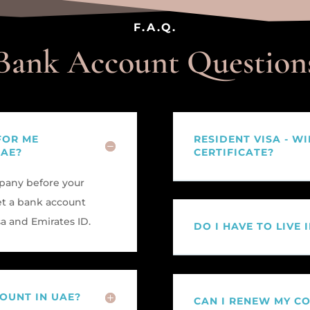
F.A.Q.
Bank Account Question
FOR ME
RESIDENT VISA - WI
UAE?
CERTIFICATE?
mpany before your
get a bank account
sa and Emirates ID.
DO I HAVE TO LIVE 
OUNT IN UAE?
CAN I RENEW MY C