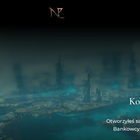
Ko
Otworzyłeś sa
Bankowcy 