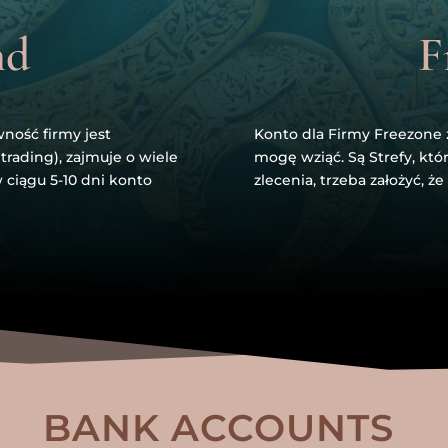
nd
F
ność firmy jest
Konto dla Firmy Freezone z
 trading), zajmuje o wiele
mogę wziąć. Są Strefy, któ
 ciągu 5-10 dni konto
zlecenia, trzeba założyć, ż
BANK ACCOUNTS