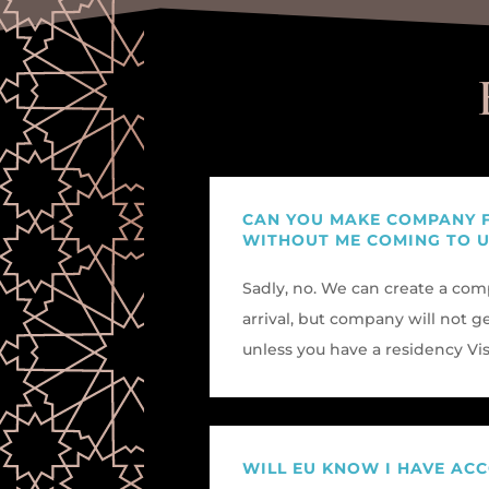
CAN YOU MAKE COMPANY 
WITHOUT ME COMING TO 
Sadly, no. We can create a co
arrival, but company will not 
unless you have a residency Vi
WILL EU KNOW I HAVE ACC