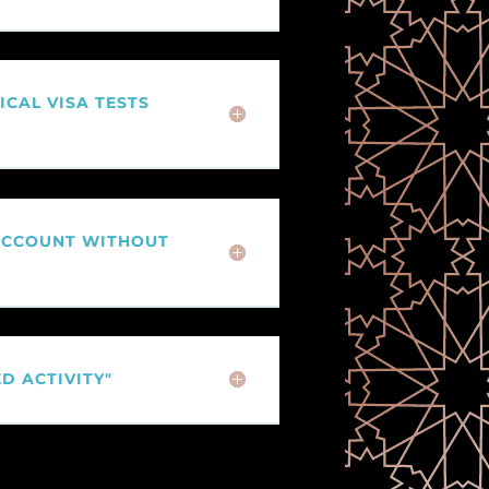
CAL VISA TESTS
 ACCOUNT WITHOUT
D ACTIVITY"